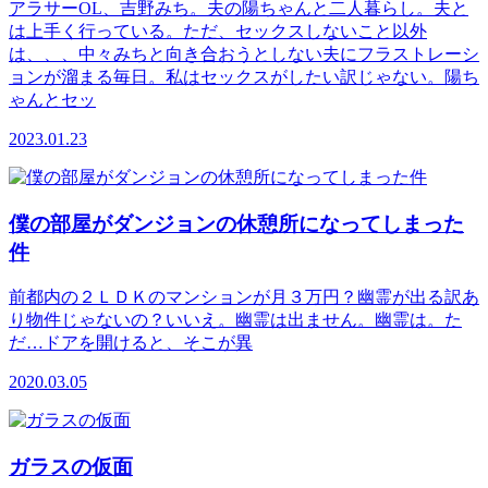
アラサーOL、吉野みち。夫の陽ちゃんと二人暮らし。夫と
は上手く行っている。ただ、セックスしないこと以外
は、、、中々みちと向き合おうとしない夫にフラストレーシ
ョンが溜まる毎日。私はセックスがしたい訳じゃない。陽ち
ゃんとセッ
2023.01.23
僕の部屋がダンジョンの休憩所になってしまった
件
前都内の２ＬＤＫのマンションが月３万円？幽霊が出る訳あ
り物件じゃないの？いいえ。幽霊は出ません。幽霊は。た
だ…ドアを開けると、そこが異
2020.03.05
ガラスの仮面