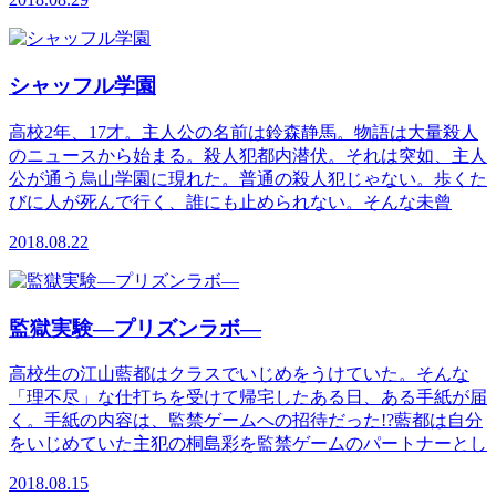
シャッフル学園
高校2年、17才。主人公の名前は鈴森静馬。物語は大量殺人
のニュースから始まる。殺人犯都内潜伏。それは突如、主人
公が通う烏山学園に現れた。普通の殺人犯じゃない。歩くた
びに人が死んで行く、誰にも止められない。そんな未曾
2018.08.22
監獄実験―プリズンラボ―
高校生の江山藍都はクラスでいじめをうけていた。そんな
「理不尽」な仕打ちを受けて帰宅したある日、ある手紙が届
く。手紙の内容は、監禁ゲームへの招待だった!?藍都は自分
をいじめていた主犯の桐島彩を監禁ゲームのパートナーとし
2018.08.15