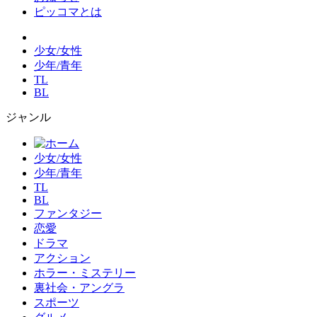
ピッコマとは
少女/女性
少年/青年
TL
BL
ジャンル
少女/女性
少年/青年
TL
BL
ファンタジー
恋愛
ドラマ
アクション
ホラー・ミステリー
裏社会・アングラ
スポーツ