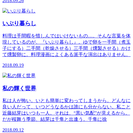
2018.09.26
いぶり暮らし
料理は手間暇を惜しんではいけないもの…。そんな言葉を体
現しているのが、『いぶり暮らし』。ゆで卵を一手間（煮玉
子にする）二手間（乾燥させる）三手間（燻製させる）かけ
て燻製卵に。料理漫画によくある派手な演出はありません。
2018.09.19
私の輝く世界
私は人が怖い。いとも簡単に変わってしまうから。どんなに
良い人だって、いつどうなるかは誰にも分からない。私こと
近藤結芽はいつも一人。それは、“黒い気配”が見えるから。
だが桜舞う季節、結芽は千隼と出逢う。千隼に徐
2018.09.12