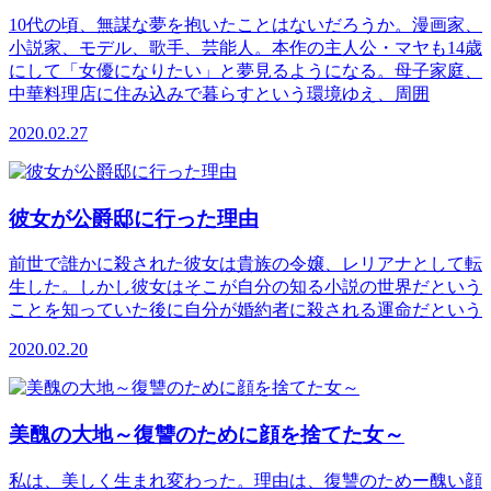
10代の頃、無謀な夢を抱いたことはないだろうか。漫画家、
小説家、モデル、歌手、芸能人。本作の主人公・マヤも14歳
にして「女優になりたい」と夢見るようになる。母子家庭、
中華料理店に住み込みで暮らすという環境ゆえ、周囲
2020.02.27
彼女が公爵邸に行った理由
前世で誰かに殺された彼女は貴族の令嬢、レリアナとして転
生した。しかし彼女はそこが自分の知る小説の世界だという
ことを知っていた後に自分が婚約者に殺される運命だという
2020.02.20
美醜の大地～復讐のために顔を捨てた女～
私は、美しく生まれ変わった。理由は、復讐のためー醜い顔