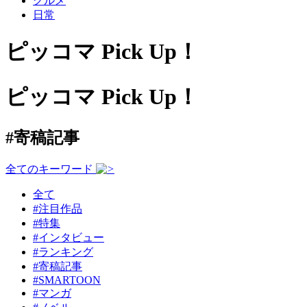
グルメ
日常
ピッコマ Pick Up！
ピッコマ Pick Up！
#寄稿記事
全てのキーワード
全て
#注目作品
#特集
#インタビュー
#ランキング
#寄稿記事
#SMARTOON
#マンガ