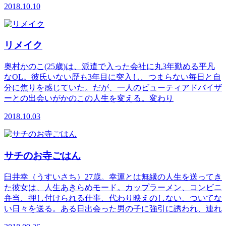
2018.10.10
リメイク
奥村かのこ(25歳)は、派遣で入った会社に丸3年勤める平凡
なOL。彼氏いない歴も3年目に突入し、つまらない毎日と自
分に焦りを感じていた。だが、一人のビューティアドバイザ
ーとの出会いがかのこの人生を変える。変わり
2018.10.03
サチのお寺ごはん
臼井幸（うすいさち）27歳。幸運とは無縁の人生を送ってき
た彼女は、人生あきらめモード。カップラーメン、コンビニ
弁当、押し付けられる仕事、代わり映えのしない、ついてな
い日々を送る。ある日出会った男の子に強引に誘われ、連れ