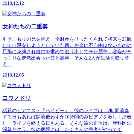
2018.12.12
女神たちの二重奏
引きこもりの兄を抱え、全財産をひったくられて将来を悲観
して自殺をしようとしていた茜。お金に不自由はないものの
旦那に束縛され自由を求めて逃げ出して来た麗華。容姿がそ
っくりな偶然出会った茜と麗華。そんな2人が生活を取り替
え、
2018.12.05
コウノドリ
話題のピアニスト「ベイビー」。彼のライブは、2時間演奏
する日もあれば開演後わずか10分間のみピアノを激しく演奏
し、ライブを終える日もある。そんな彼の正体は、産科医の
鴻鳥サクラ。彼の病院には、たくさんの患者がやってく