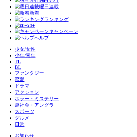
独占先行
曜日連載
新着
ランキング
¥0+
キャンペーン
ヘルプ
少女/女性
少年/青年
TL
BL
ファンタジー
恋愛
ドラマ
アクション
ホラー・ミステリー
裏社会・アングラ
スポーツ
グルメ
日常
お知らせ