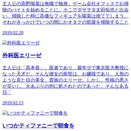
主人公の高野陽菜は無職で独身。ゲーム会社オフィスでお掃
除のバイトを始めることに。そこでダサヲタ太田拓也と出会
い、掃除した時に高価なフィギュアを陽菜は捨ててしまう。
それがきっかけでいつの間にかオタクの部屋を掃除すること
2019.02.20
外科医エリーゼ
主人公は「高本葵」。医者であり、最年少で東京医大教授に
なった天才だ。そんな彼女の前世は、お嬢様であり、人形の
ような見た目の美女、貴族のエリーゼ。しかし、性格の悪さ
が災いし、火あぶりの刑に処されたのであった。そんなある
日「
2019.02.13
いつかティファニーで朝食を