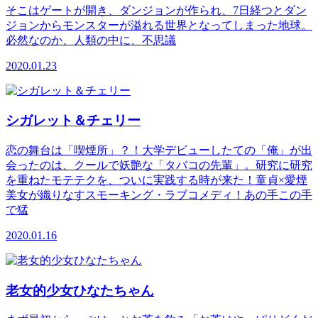
そこはゲートが開き、ダンジョンが作られ、7日経つとダン
ジョンからモンスターが溢れる世界となってしまった地球。
必然なのか、人類の中に、不思議
2020.01.23
シガレット＆チェリー
恋の舞台は「喫煙所」？！大学デビューしたての「俺」が出
会ったのは、クールで妖艶な「タバコの先輩」。研究に研究
を重ねたモテテクを、ついに実践する時が来た！童貞×愛煙
美女が織りなすスモーキング・ラブコメディ！あの手この手
で猛
2020.01.16
老女的少女ひなたちゃん