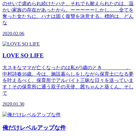
のせいで虐められ続けたハナ。それでも耐えられたのは、温
かい家族の存在があったから。ーーーーーしかし……全てを
奪った女たちに、ハナは固く復讐を決意する。標的は、どん
な
2020.02.06
LOVE SO LIFE
大スキなママが亡くなったのは私が5歳のとき＿＿＿＿＿。
中村詩春16歳。今は、施設暮らしをしながら保育士になる夢
を叶えるべく、保育所でアルバイト三昧な日々を送っていま
す！その保育所に通う双子の天使、茜ちゃんと葵くん。そし
て
2020.01.30
俺だけレベルアップな件