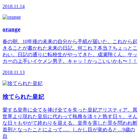
2018.11.14
orange
春の朝、10年後の未来の自分から手紙が届いた。これから起
きることが書かれた未来の日記。何これ？本当？ちょっとこ
わい。日記の通りに転校生がやってきた。成瀬翔くん。サッ
カーの上手いイケメン男子。キャッ！かっこいいかも〜！！
2018.11.13
捨てられた皇妃
愛する皇帝に全てを捧げ全てを失った皇妃アリスティア。異
世界より現れた皇后に代わって執務を淡々と熟す日々。そん
な日々もやがて終わりを迎える。皇帝を害した罪を問われ斬
首刑となったことによって…。しかし目が覚めると…9歳の
自