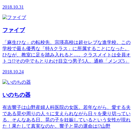
2018.10.31
ファイブ
「麻生ひな」の転校先、宗瑛高校は超セレブな進学校。この
学校で最も優秀な「特Aクラス」に所属することになった。
ひなが、教室に足を踏み入れると…。クラスメイトは全員オ
トコ!?その中でもとりわけ目立つ男子5人。通称「メンズ5」
2018.10.24
いのちの器
有吉響子は山野産婦人科医院の女医。若年ながら、愛する夫
である晃や周りの人々に支えられながら日々を乗り切ってい
る。そんなある日、晃の子を妊娠しているという女性が現れ
た！果たして真実なのか。響子と晃の運命は!?山野