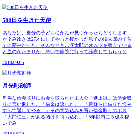
500日を生きた天使
あなたは、自分の子どもにがんが見つかったらどうします
か？みゆきは27才にしてやっと授かった息子の渓太郎の子育
てに夢中だった。そんなとき…渓太郎のオムツを替えている
と血のかたまりが！急いで病院に行って診察してもらうと
2018.09.05
月光彫刻師
卑劣な借金取りにお金を取られた主人公『進上誠』は借金取
りに言い返した。「借金は返した。」「貴様らに借りた恨み
すべて返してやる！」その意気込みを買い借金取りのボス
『大門仁三』がある賭けを持ち込む。「5年以内に３億を稼
いでみ
2018.08.29