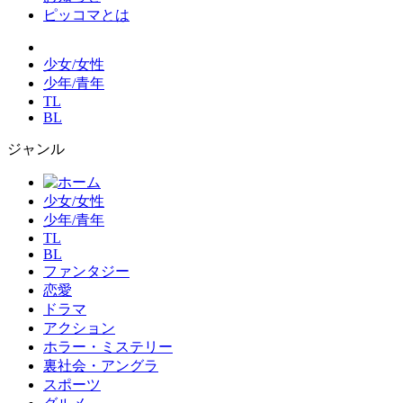
ピッコマとは
少女/女性
少年/青年
TL
BL
ジャンル
少女/女性
少年/青年
TL
BL
ファンタジー
恋愛
ドラマ
アクション
ホラー・ミステリー
裏社会・アングラ
スポーツ