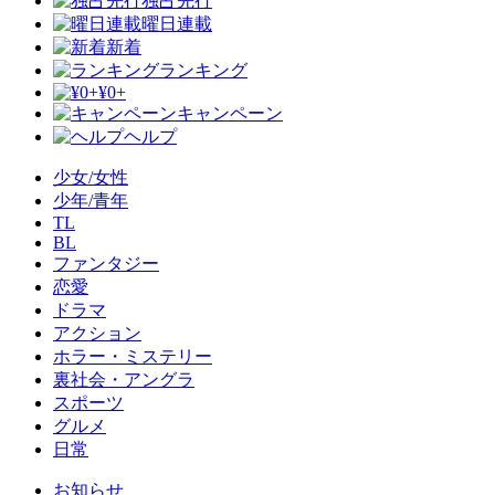
独占先行
曜日連載
新着
ランキング
¥0+
キャンペーン
ヘルプ
少女/女性
少年/青年
TL
BL
ファンタジー
恋愛
ドラマ
アクション
ホラー・ミステリー
裏社会・アングラ
スポーツ
グルメ
日常
お知らせ