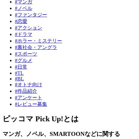
#マンガ
#ノベル
#ファンタジー
#恋愛
#アクション
#ドラマ
#ホラー・ミステリー
#裏社会・アングラ
#スポーツ
#グルメ
#日常
#TL
#BL
#オトナ向け
#作品紹介
#アンケート
#レビュー募集
ピッコマ Pick Up!とは
マンガ、ノベル、SMARTOONなどに関する