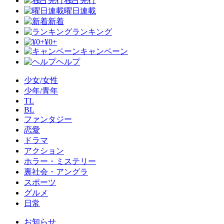
独占先行
曜日連載
新着
ランキング
¥0+
キャンペーン
ヘルプ
少女/女性
少年/青年
TL
BL
ファンタジー
恋愛
ドラマ
アクション
ホラー・ミステリー
裏社会・アングラ
スポーツ
グルメ
日常
お知らせ