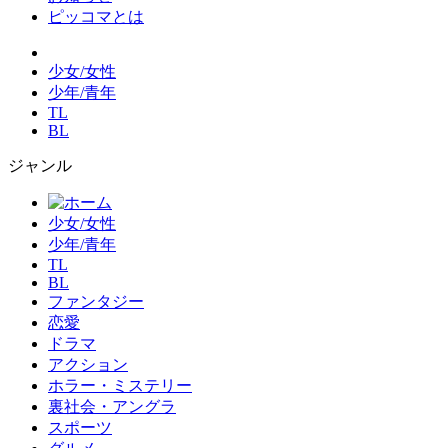
ピッコマとは
少女/女性
少年/青年
TL
BL
ジャンル
少女/女性
少年/青年
TL
BL
ファンタジー
恋愛
ドラマ
アクション
ホラー・ミステリー
裏社会・アングラ
スポーツ