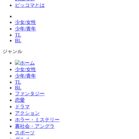
ピッコマとは
少女/女性
少年/青年
TL
BL
ジャンル
少女/女性
少年/青年
TL
BL
ファンタジー
恋愛
ドラマ
アクション
ホラー・ミステリー
裏社会・アングラ
スポーツ