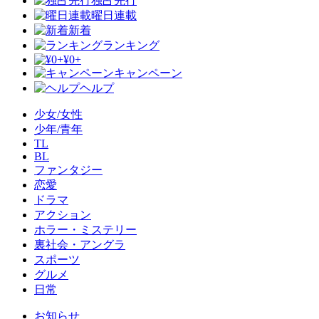
独占先行
曜日連載
新着
ランキング
¥0+
キャンペーン
ヘルプ
少女/女性
少年/青年
TL
BL
ファンタジー
恋愛
ドラマ
アクション
ホラー・ミステリー
裏社会・アングラ
スポーツ
グルメ
日常
お知らせ