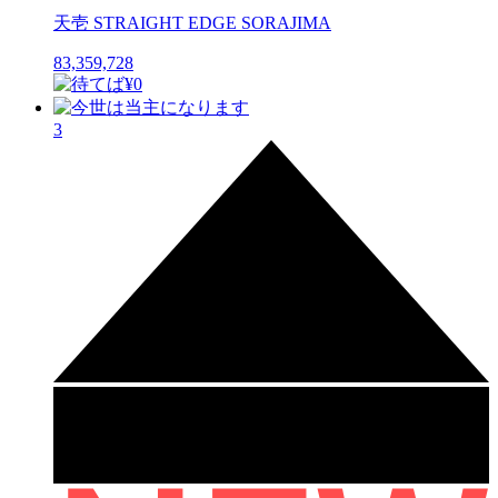
天壱 STRAIGHT EDGE SORAJIMA
83,359,728
3