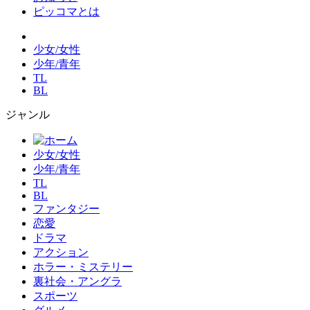
ピッコマとは
少女/女性
少年/青年
TL
BL
ジャンル
少女/女性
少年/青年
TL
BL
ファンタジー
恋愛
ドラマ
アクション
ホラー・ミステリー
裏社会・アングラ
スポーツ