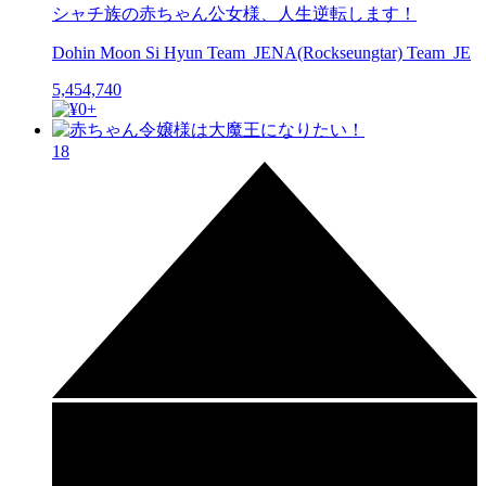
シャチ族の赤ちゃん公女様、人生逆転します！
Dohin Moon Si Hyun Team_JENA(Rockseungtar) Team_JE
5,454,740
18