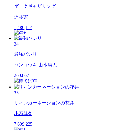
ダークギャザリング
近藤憲一
1,480,114
34
最強パシリ
ハンコウキ 山本康人
260,867
35
リィンカーネーションの花弁
小西幹久
7,699,225