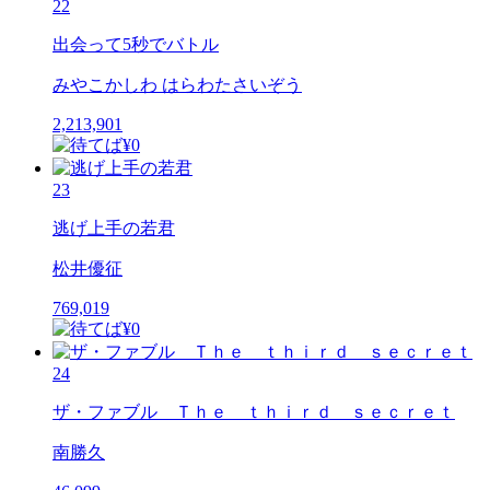
22
出会って5秒でバトル
みやこかしわ はらわたさいぞう
2,213,901
23
逃げ上手の若君
松井優征
769,019
24
ザ・ファブル Ｔｈｅ ｔｈｉｒｄ ｓｅｃｒｅｔ
南勝久