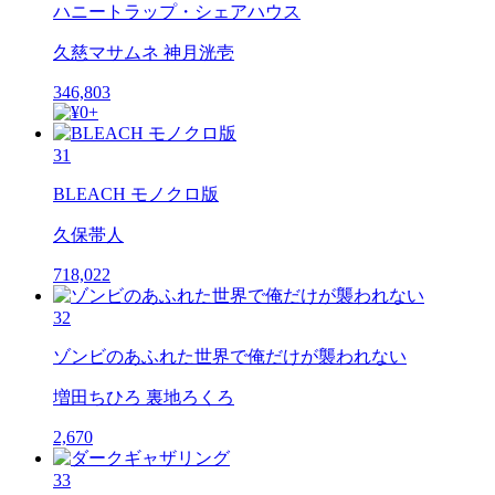
ハニートラップ・シェアハウス
久慈マサムネ 神月洸壱
346,803
31
BLEACH モノクロ版
久保帯人
718,022
32
ゾンビのあふれた世界で俺だけが襲われない
増田ちひろ 裏地ろくろ
2,670
33