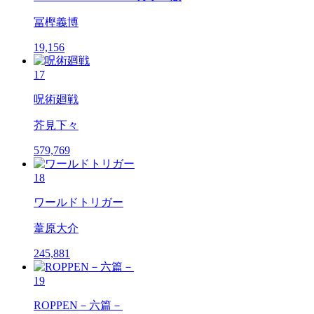
冨樫義博
19,156
17
呪術廻戦
芥見下々
579,769
18
ワールドトリガー
葦原大介
245,881
19
ROPPEN－六篇－