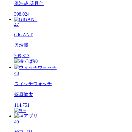
奥浩哉 花月仁
398,024
47
GIGANT
奥浩哉
709,313
48
ウィッチウォッチ
篠原健太
114,751
49