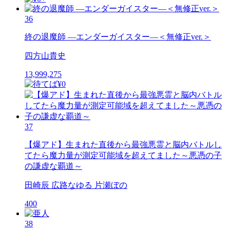
36
終の退魔師 ―エンダーガイスター―＜無修正ver.＞
四方山貴史
13,999,275
37
【爆アド】生まれた直後から最強悪霊と脳内バトルし
てたら魔力量が測定可能域を超えてました～悪憑の子
の謙虚な覇道～
田崎辰 広路なゆる 片瀬ぼの
400
38