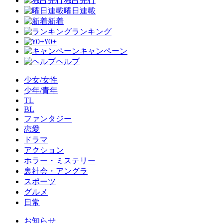
独占先行
曜日連載
新着
ランキング
¥0+
キャンペーン
ヘルプ
少女/女性
少年/青年
TL
BL
ファンタジー
恋愛
ドラマ
アクション
ホラー・ミステリー
裏社会・アングラ
スポーツ
グルメ
日常
お知らせ