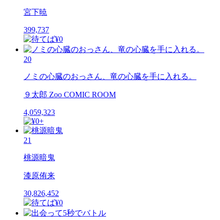
宮下暁
399,737
20
ノミの心臓のおっさん、竜の心臓を手に入れる。
９太郎 Zoo COMIC ROOM
4,059,323
21
桃源暗鬼
漆原侑来
30,826,452