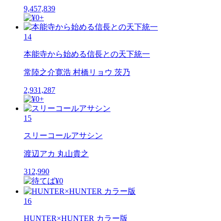
9,457,839
14
本能寺から始める信長との天下統一
常陸之介寛浩 村橋リョウ 茨乃
2,931,287
15
スリーコールアサシン
渡辺アカ 丸山貴之
312,990
16
HUNTER×HUNTER カラー版