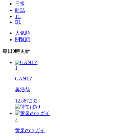
日常
雑誌
TL
BL
人気順
閲覧順
毎日
0時
更新
1
GANTZ
奥浩哉
12,867,232
2
黄泉のツガイ