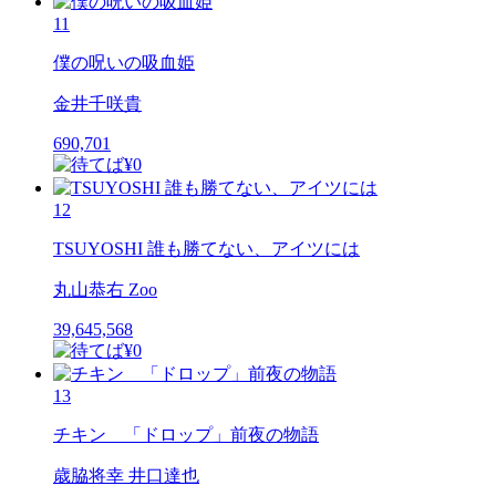
11
僕の呪いの吸血姫
金井千咲貴
690,701
12
TSUYOSHI 誰も勝てない、アイツには
丸山恭右 Zoo
39,645,568
13
チキン 「ドロップ」前夜の物語
歳脇将幸 井口達也