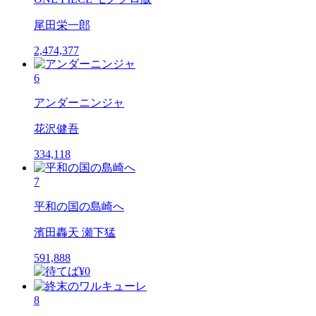
尾田栄一郎
2,474,377
6
アンダーニンジャ
花沢健吾
334,118
7
平和の国の島崎へ
濱田轟天 瀬下猛
591,888
8