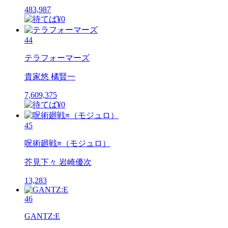
483,987
44
テラフォーマーズ
貴家悠 橘賢一
7,609,375
45
呪術廻戦≡（モジュロ）
芥見下々 岩崎優次
13,283
46
GANTZ:E