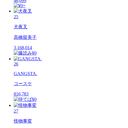
46,099
25
犬夜叉
高橋留美子
3,168,014
26
GANGSTA.
コースケ
816,783
27
怪物事変