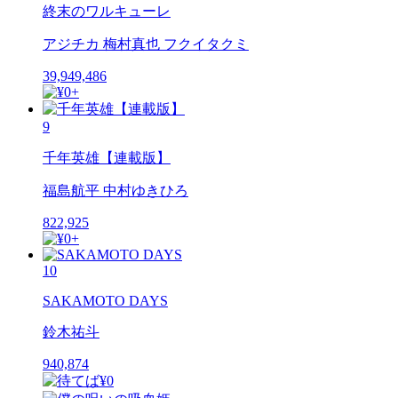
終末のワルキューレ
アジチカ 梅村真也 フクイタクミ
39,949,486
9
千年英雄【連載版】
福島航平 中村ゆきひろ
822,925
10
SAKAMOTO DAYS
鈴木祐斗
940,874