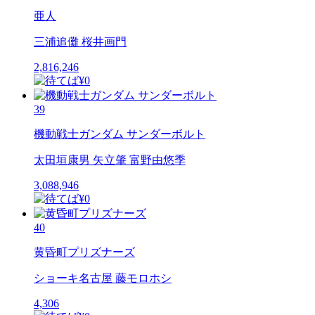
亜人
三浦追儺 桜井画門
2,816,246
39
機動戦士ガンダム サンダーボルト
太田垣康男 矢立肇 富野由悠季
3,088,946
40
黄昏町プリズナーズ
ショーキ名古屋 藤モロホシ
4,306