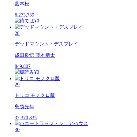
藍本松
6,273,739
28
デッドマウント・デスプレイ
成田良悟 藤本新太
849,807
29
トリコ モノクロ版
島袋光年
37,370,835
30