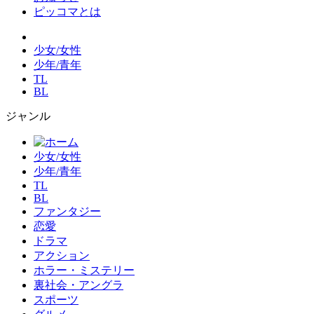
ピッコマとは
少女/女性
少年/青年
TL
BL
ジャンル
少女/女性
少年/青年
TL
BL
ファンタジー
恋愛
ドラマ
アクション
ホラー・ミステリー
裏社会・アングラ
スポーツ