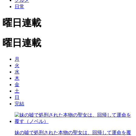
グルメ
日常
曜日連載
曜日連載
月
火
水
木
金
土
日
完
結
妹の嘘で処刑された本物の聖女は、回帰して運命を覆