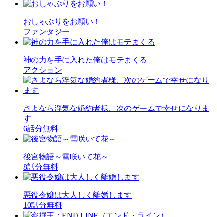
おしゃぶりをお願い！
ファンタジー
神の力を手に入れた俺はモテまくる
アクション
さよなら浮気な婚約者様、次のゲームで幸せになりま
す
6話分無料
後宮物語～雪咲いて花～
8話分無料
悪役令嬢は大人しく離婚します
10話分無料