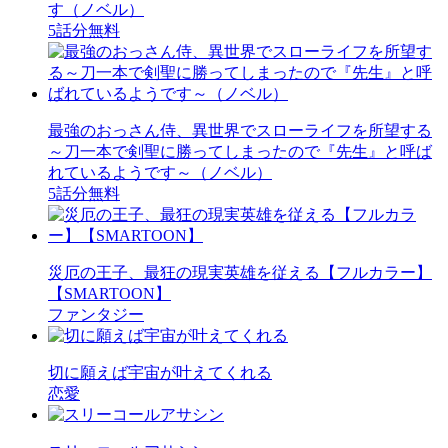
す（ノベル）
5話分無料
最強のおっさん侍、異世界でスローライフを所望する
～刀一本で剣聖に勝ってしまったので『先生』と呼ば
れているようです～（ノベル）
5話分無料
災厄の王子、最狂の現実英雄を従える【フルカラー】
【SMARTOON】
ファンタジー
切に願えば宇宙が叶えてくれる
恋愛