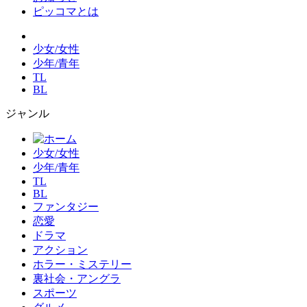
ピッコマとは
少女/女性
少年/青年
TL
BL
ジャンル
少女/女性
少年/青年
TL
BL
ファンタジー
恋愛
ドラマ
アクション
ホラー・ミステリー
裏社会・アングラ
スポーツ