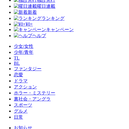
独占先行
曜日連載
新着
ランキング
¥0+
キャンペーン
ヘルプ
少女/女性
少年/青年
TL
BL
ファンタジー
恋愛
ドラマ
アクション
ホラー・ミステリー
裏社会・アングラ
スポーツ
グルメ
日常
お知らせ