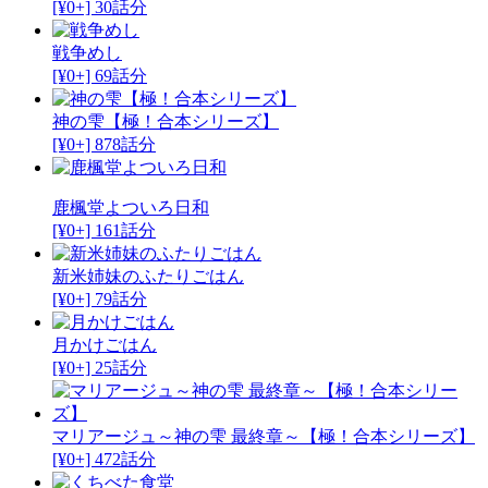
[¥0+] 30話分
戦争めし
[¥0+] 69話分
神の雫【極！合本シリーズ】
[¥0+] 878話分
鹿楓堂よついろ日和
[¥0+] 161話分
新米姉妹のふたりごはん
[¥0+] 79話分
月かけごはん
[¥0+] 25話分
マリアージュ～神の雫 最終章～【極！合本シリーズ】
[¥0+] 472話分