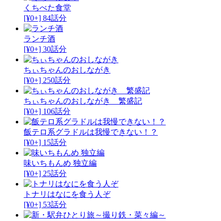
くちべた食堂
[¥0+] 84話分
ランチ酒
[¥0+] 30話分
ちぃちゃんのおしながき
[¥0+] 250話分
ちぃちゃんのおしながき 繁盛記
[¥0+] 106話分
飯テロ系グラドルは我慢できない！？
[¥0+] 15話分
味いちもんめ 独立編
[¥0+] 25話分
トナリはなにを食う人ぞ
[¥0+] 53話分