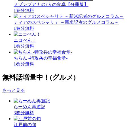
メゾンプアナの7人の食卓【分冊版】
1巻分無料
ティアのスペシャリテ ～新米記者のグルメコラム～
1巻分無料
ニコべん！
1巻分無料
ちらん -特攻兵の幸福食堂-
1巻分無料
無料話増量中！
(グルメ)
もっと見る
らーめん再遊記
3巻分無料
江戸前の旬