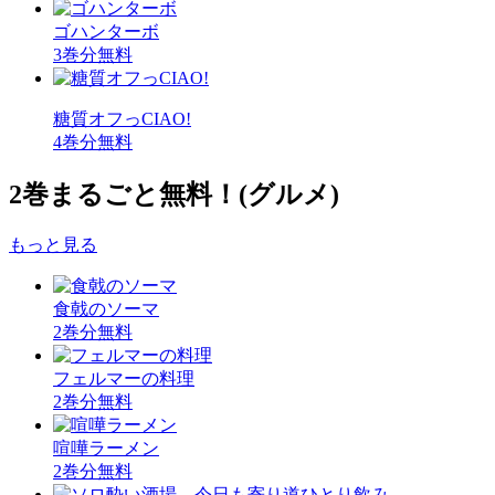
ゴハンターボ
3巻分無料
糖質オフっCIAO!
4巻分無料
2巻まるごと無料！
(グルメ)
もっと見る
食戟のソーマ
2巻分無料
フェルマーの料理
2巻分無料
喧嘩ラーメン
2巻分無料