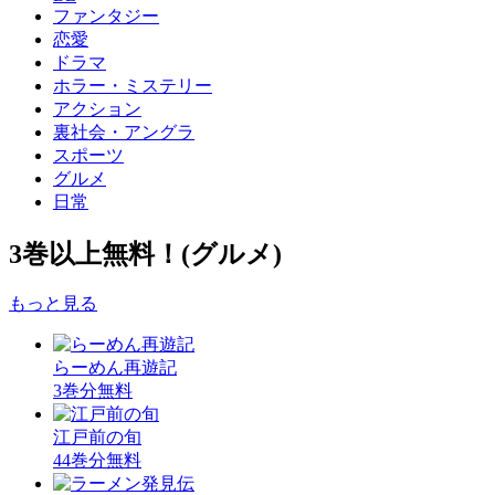
ファンタジー
恋愛
ドラマ
ホラー・ミステリー
アクション
裏社会・アングラ
スポーツ
グルメ
日常
3巻以上無料！
(グルメ)
もっと見る
らーめん再遊記
3巻分無料
江戸前の旬
44巻分無料