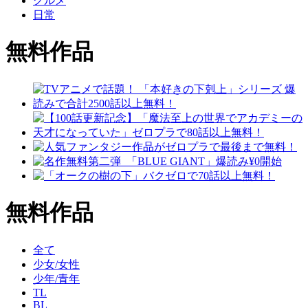
グルメ
日常
無料作品
無料作品
全て
少女/女性
少年/青年
TL
BL