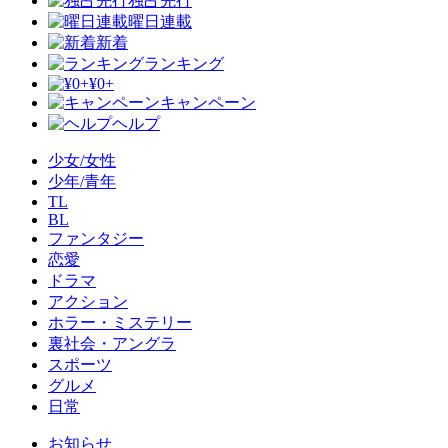
独占先行
曜日連載
新着
ランキング
¥0+
キャンペーン
ヘルプ
少女/女性
少年/青年
TL
BL
ファンタジー
恋愛
ドラマ
アクション
ホラー・ミステリー
裏社会・アングラ
スポーツ
グルメ
日常
お知らせ