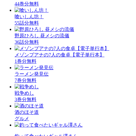
44巻分無料
喰いしん坊！
55話分無料
野原ひろし 昼メシの流儀
36話分無料
メゾンプアナの7人の食卓【電子単行本】
1巻分無料
ラーメン発見伝
7巻分無料
戦争めし
3巻分無料
酒のほそ道
グルメ