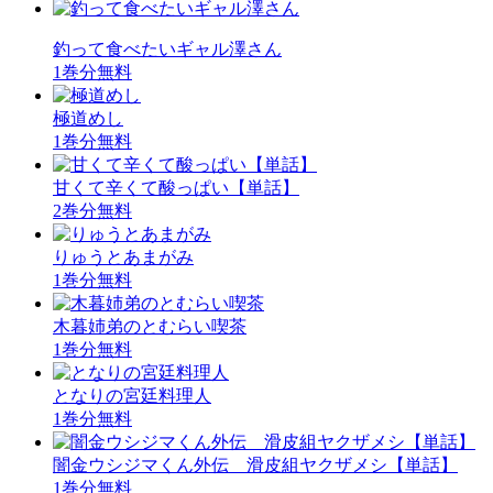
釣って食べたいギャル澤さん
1巻分無料
極道めし
1巻分無料
甘くて辛くて酸っぱい【単話】
2巻分無料
りゅうとあまがみ
1巻分無料
木暮姉弟のとむらい喫茶
1巻分無料
となりの宮廷料理人
1巻分無料
闇金ウシジマくん外伝 滑皮組ヤクザメシ【単話】
1巻分無料