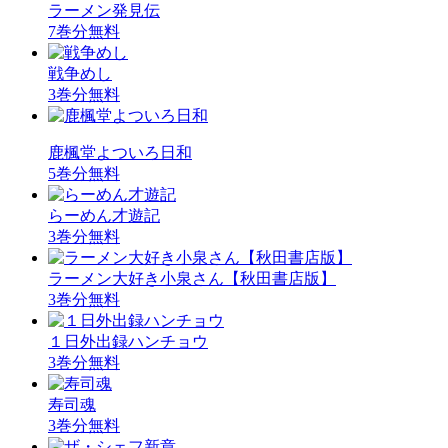
ラーメン発見伝
7巻分無料
戦争めし
3巻分無料
鹿楓堂よついろ日和
5巻分無料
らーめん才遊記
3巻分無料
ラーメン大好き小泉さん【秋田書店版】
3巻分無料
１日外出録ハンチョウ
3巻分無料
寿司魂
3巻分無料