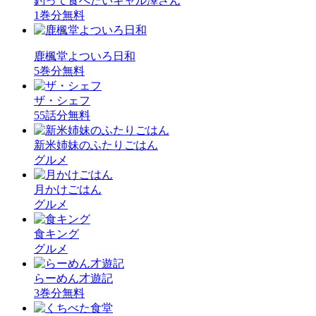
釣って食べたいギャル澤さん
1巻分無料
鹿楓堂よついろ日和
5巻分無料
ザ・シェフ
55話分無料
新米姉妹のふたりごはん
グルメ
月かけごはん
グルメ
食キング
グルメ
らーめん才遊記
3巻分無料