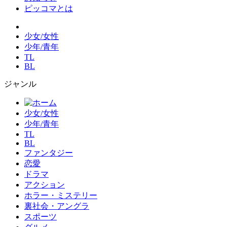
ピッコマとは
少女/女性
少年/青年
TL
BL
ジャンル
少女/女性
少年/青年
TL
BL
ファンタジー
恋愛
ドラマ
アクション
ホラー・ミステリー
裏社会・アングラ
スポーツ