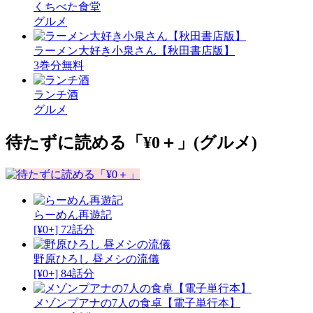
くちべた食堂
グルメ
ラーメン大好き小泉さん【秋田書店版】
3巻分無料
ランチ酒
グルメ
待たずに読める「¥0＋」
(グルメ)
らーめん再遊記
[¥0+] 72話分
野原ひろし 昼メシの流儀
[¥0+] 84話分
メゾンプアナの7人の食卓【電子単行本】