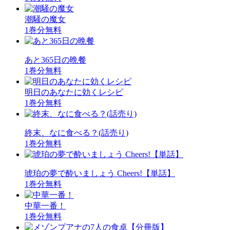
潮騒の魔女
1巻分無料
あと365日の晩餐
1巻分無料
明日のあなたに効くレシピ
1巻分無料
終末、なに食べる？(話売り)
1巻分無料
琥珀の夢で酔いましょう Cheers!【単話】
1巻分無料
中華一番！
1巻分無料