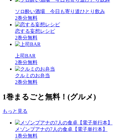
ソロ酔い酒場 今日も寄り道ひとり飲み
2巻分無料
恋する妄想レシピ
2巻分無料
上司BAR
2巻分無料
クルミのお弁当
2巻分無料
1巻まるごと無料！
(グルメ)
もっと見る
メゾンプアナの7人の食卓【電子単行本】
1巻分無料