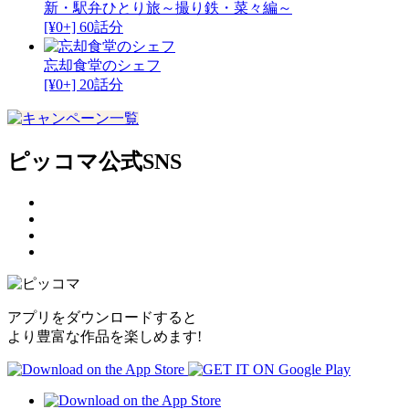
新・駅弁ひとり旅～撮り鉄・菜々編～
[¥0+] 60話分
忘却食堂のシェフ
[¥0+] 20話分
ピッコマ公式SNS
アプリをダウンロードすると
より豊富な作品を楽しめます!