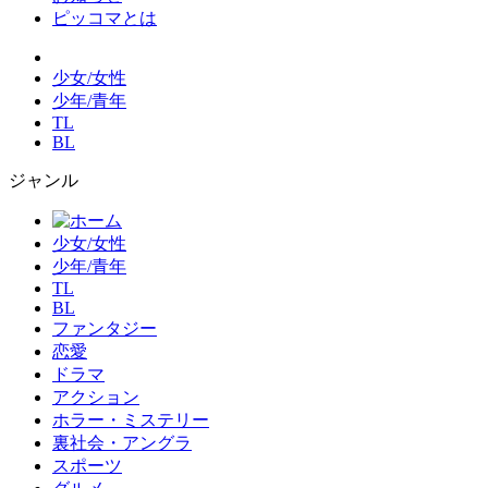
ピッコマとは
少女/女性
少年/青年
TL
BL
ジャンル
少女/女性
少年/青年
TL
BL
ファンタジー
恋愛
ドラマ
アクション
ホラー・ミステリー
裏社会・アングラ
スポーツ