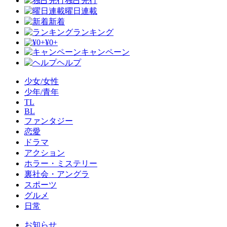
独占先行
曜日連載
新着
ランキング
¥0+
キャンペーン
ヘルプ
少女/女性
少年/青年
TL
BL
ファンタジー
恋愛
ドラマ
アクション
ホラー・ミステリー
裏社会・アングラ
スポーツ
グルメ
日常
お知らせ