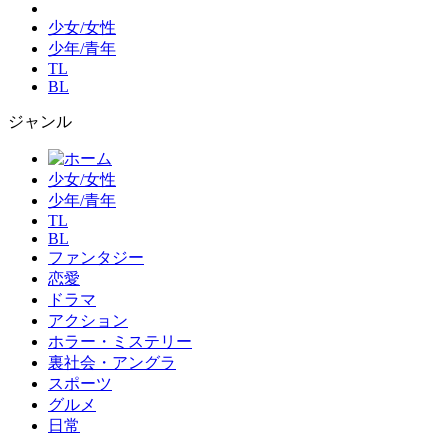
少女/女性
少年/青年
TL
BL
ジャンル
少女/女性
少年/青年
TL
BL
ファンタジー
恋愛
ドラマ
アクション
ホラー・ミステリー
裏社会・アングラ
スポーツ
グルメ
日常