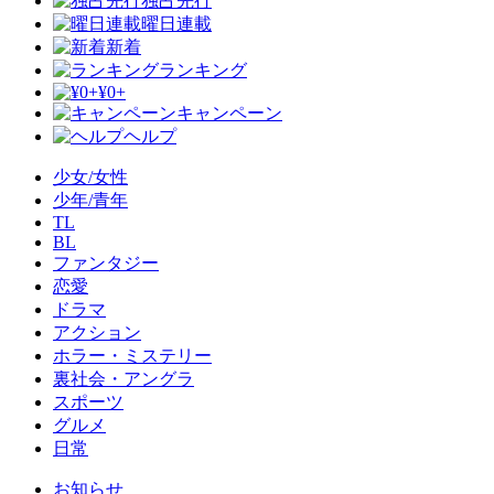
独占先行
曜日連載
新着
ランキング
¥0+
キャンペーン
ヘルプ
少女/女性
少年/青年
TL
BL
ファンタジー
恋愛
ドラマ
アクション
ホラー・ミステリー
裏社会・アングラ
スポーツ
グルメ
日常
お知らせ