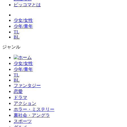
ピッコマとは
少女/女性
少年/青年
TL
BL
ジャンル
少女/女性
少年/青年
TL
BL
ファンタジー
恋愛
ドラマ
アクション
ホラー・ミステリー
裏社会・アングラ
スポーツ