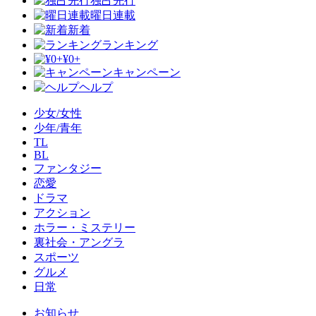
独占先行
曜日連載
新着
ランキング
¥0+
キャンペーン
ヘルプ
少女/女性
少年/青年
TL
BL
ファンタジー
恋愛
ドラマ
アクション
ホラー・ミステリー
裏社会・アングラ
スポーツ
グルメ
日常
お知らせ