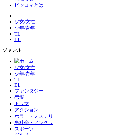
ピッコマとは
少女/女性
少年/青年
TL
BL
ジャンル
少女/女性
少年/青年
TL
BL
ファンタジー
恋愛
ドラマ
アクション
ホラー・ミステリー
裏社会・アングラ
スポーツ