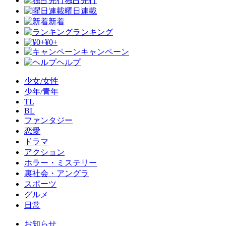
独占先行
曜日連載
新着
ランキング
¥0+
キャンペーン
ヘルプ
少女/女性
少年/青年
TL
BL
ファンタジー
恋愛
ドラマ
アクション
ホラー・ミステリー
裏社会・アングラ
スポーツ
グルメ
日常
お知らせ