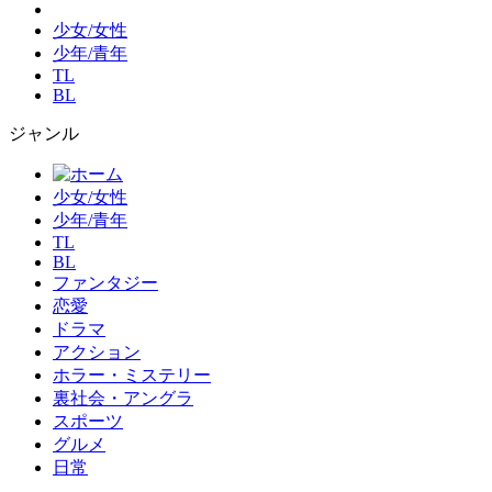
少女/女性
少年/青年
TL
BL
ジャンル
少女/女性
少年/青年
TL
BL
ファンタジー
恋愛
ドラマ
アクション
ホラー・ミステリー
裏社会・アングラ
スポーツ
グルメ
日常