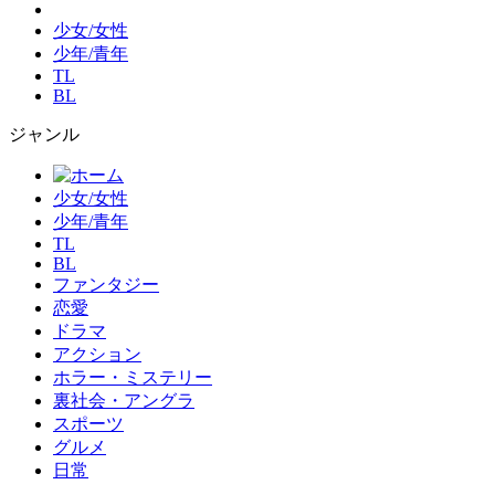
少女/女性
少年/青年
TL
BL
ジャンル
少女/女性
少年/青年
TL
BL
ファンタジー
恋愛
ドラマ
アクション
ホラー・ミステリー
裏社会・アングラ
スポーツ
グルメ
日常