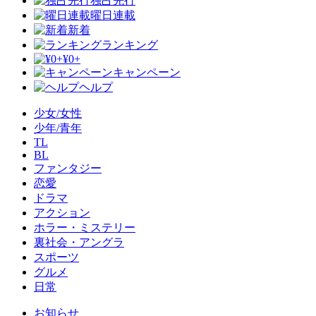
独占先行
曜日連載
新着
ランキング
¥0+
キャンペーン
ヘルプ
少女/女性
少年/青年
TL
BL
ファンタジー
恋愛
ドラマ
アクション
ホラー・ミステリー
裏社会・アングラ
スポーツ
グルメ
日常
お知らせ