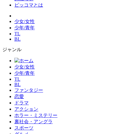
ピッコマとは
少女/女性
少年/青年
TL
BL
ジャンル
少女/女性
少年/青年
TL
BL
ファンタジー
恋愛
ドラマ
アクション
ホラー・ミステリー
裏社会・アングラ
スポーツ