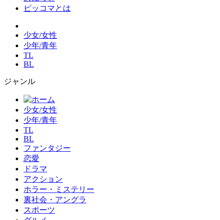
ピッコマとは
少女/女性
少年/青年
TL
BL
ジャンル
少女/女性
少年/青年
TL
BL
ファンタジー
恋愛
ドラマ
アクション
ホラー・ミステリー
裏社会・アングラ
スポーツ