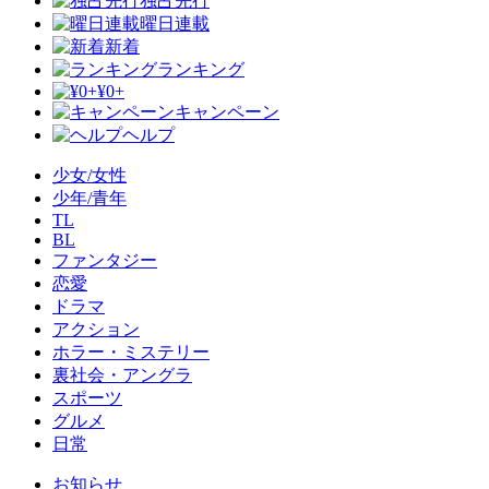
独占先行
曜日連載
新着
ランキング
¥0+
キャンペーン
ヘルプ
少女/女性
少年/青年
TL
BL
ファンタジー
恋愛
ドラマ
アクション
ホラー・ミステリー
裏社会・アングラ
スポーツ
グルメ
日常
お知らせ