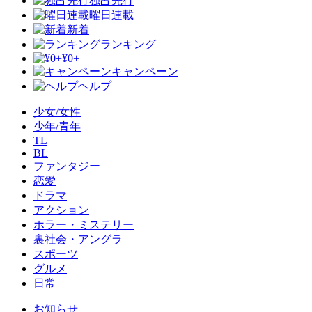
独占先行
曜日連載
新着
ランキング
¥0+
キャンペーン
ヘルプ
少女/女性
少年/青年
TL
BL
ファンタジー
恋愛
ドラマ
アクション
ホラー・ミステリー
裏社会・アングラ
スポーツ
グルメ
日常
お知らせ