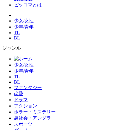
ピッコマとは
少女/女性
少年/青年
TL
BL
ジャンル
少女/女性
少年/青年
TL
BL
ファンタジー
恋愛
ドラマ
アクション
ホラー・ミステリー
裏社会・アングラ
スポーツ