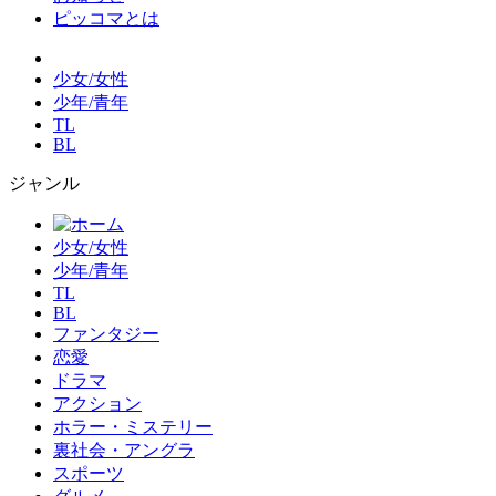
ピッコマとは
少女/女性
少年/青年
TL
BL
ジャンル
少女/女性
少年/青年
TL
BL
ファンタジー
恋愛
ドラマ
アクション
ホラー・ミステリー
裏社会・アングラ
スポーツ