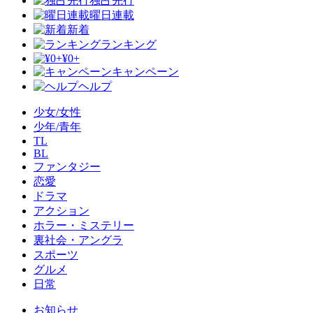
独占先行
曜日連載
新着
ランキング
¥0+
キャンペーン
ヘルプ
少女/女性
少年/青年
TL
BL
ファンタジー
恋愛
ドラマ
アクション
ホラー・ミステリー
裏社会・アングラ
スポーツ
グルメ
日常
お知らせ