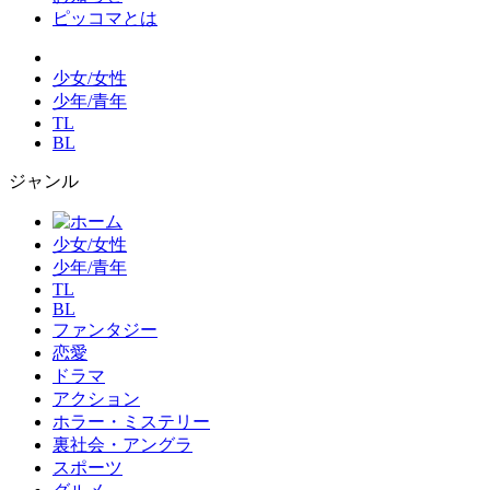
ピッコマとは
少女/女性
少年/青年
TL
BL
ジャンル
少女/女性
少年/青年
TL
BL
ファンタジー
恋愛
ドラマ
アクション
ホラー・ミステリー
裏社会・アングラ
スポーツ