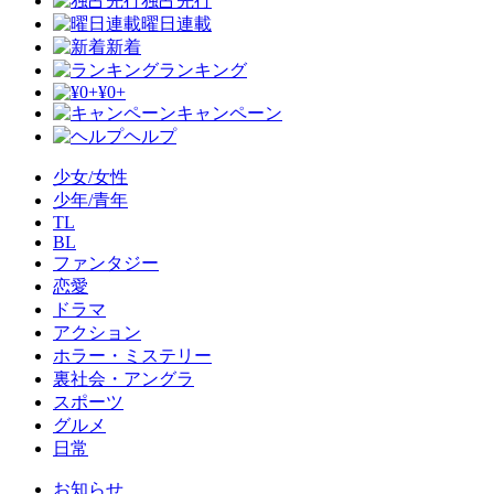
独占先行
曜日連載
新着
ランキング
¥0+
キャンペーン
ヘルプ
少女/女性
少年/青年
TL
BL
ファンタジー
恋愛
ドラマ
アクション
ホラー・ミステリー
裏社会・アングラ
スポーツ
グルメ
日常
お知らせ