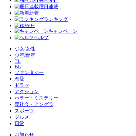
独占先行
曜日連載
新着
ランキング
¥0+
キャンペーン
ヘルプ
少女/女性
少年/青年
TL
BL
ファンタジー
恋愛
ドラマ
アクション
ホラー・ミステリー
裏社会・アングラ
スポーツ
グルメ
日常
お知らせ