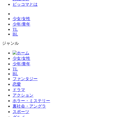
ピッコマとは
少女/女性
少年/青年
TL
BL
ジャンル
少女/女性
少年/青年
TL
BL
ファンタジー
恋愛
ドラマ
アクション
ホラー・ミステリー
裏社会・アングラ
スポーツ