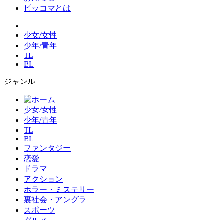
ピッコマとは
少女/女性
少年/青年
TL
BL
ジャンル
少女/女性
少年/青年
TL
BL
ファンタジー
恋愛
ドラマ
アクション
ホラー・ミステリー
裏社会・アングラ
スポーツ