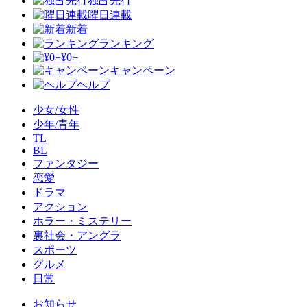
独占先行
曜日連載
新着
ランキング
¥0+
キャンペーン
ヘルプ
少女/女性
少年/青年
TL
BL
ファンタジー
恋愛
ドラマ
アクション
ホラー・ミステリー
裏社会・アングラ
スポーツ
グルメ
日常
お知らせ