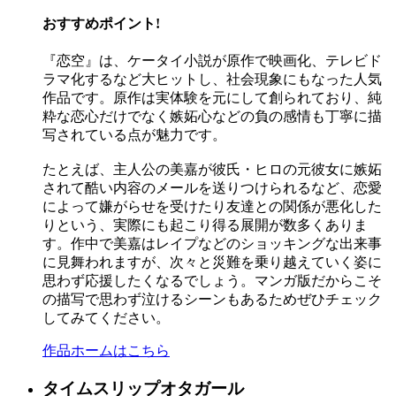
おすすめポイント!
『恋空』は、ケータイ小説が原作で映画化、テレビド
ラマ化するなど大ヒットし、社会現象にもなった人気
作品です。原作は実体験を元にして創られており、純
粋な恋心だけでなく嫉妬心などの負の感情も丁寧に描
写されている点が魅力です。
たとえば、主人公の美嘉が彼氏・ヒロの元彼女に嫉妬
されて酷い内容のメールを送りつけられるなど、恋愛
によって嫌がらせを受けたり友達との関係が悪化した
りという、実際にも起こり得る展開が数多くありま
す。作中で美嘉はレイプなどのショッキングな出来事
に見舞われますが、次々と災難を乗り越えていく姿に
思わず応援したくなるでしょう。マンガ版だからこそ
の描写で思わず泣けるシーンもあるためぜひチェック
してみてください。
作品ホームはこちら
タイムスリップオタガール