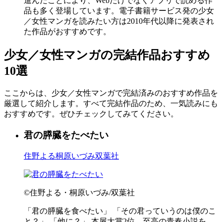
進んだことにより、Webだけでなくアプリで読める作
品も多く登場しています。電子書籍サービス発の少女
／女性マンガを読みたい方は2010年代以降に発表され
た作品がおすすめです。
少女／女性マンガの完結作品おすすめ
10選
ここからは、少女／女性マンガで完結済みのおすすめ作品を
厳選して紹介します。すべて完結作品のため、一気読みにも
おすすめです。ぜひチェックしてみてください。
君の膵臓をたべたい
住野よる
桐原いづみ
双葉社
©住野よる・桐原いづみ/双葉社
「君の膵臓を食べたい」 「その君っていうのは僕のこ
と？」 「他に？」 本屋大賞2位、至高の青春小説を