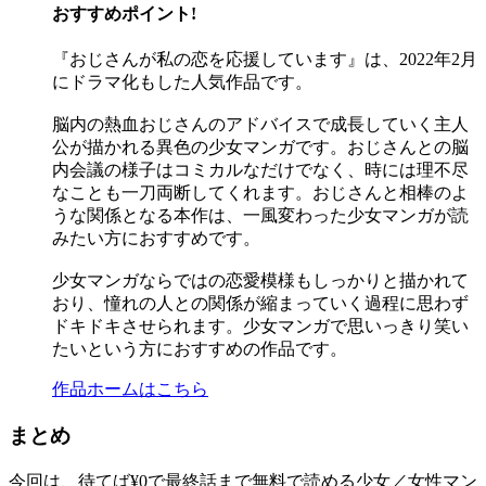
おすすめポイント!
『おじさんが私の恋を応援しています』は、2022年2月
にドラマ化もした人気作品です。
脳内の熱血おじさんのアドバイスで成長していく主人
公が描かれる異色の少女マンガです。おじさんとの脳
内会議の様子はコミカルなだけでなく、時には理不尽
なことも一刀両断してくれます。おじさんと相棒のよ
うな関係となる本作は、一風変わった少女マンガが読
みたい方におすすめです。
少女マンガならではの恋愛模様もしっかりと描かれて
おり、憧れの人との関係が縮まっていく過程に思わず
ドキドキさせられます。少女マンガで思いっきり笑い
たいという方におすすめの作品です。
作品ホームはこちら
まとめ
今回は、待てば¥0で最終話まで無料で読める少女／女性マン