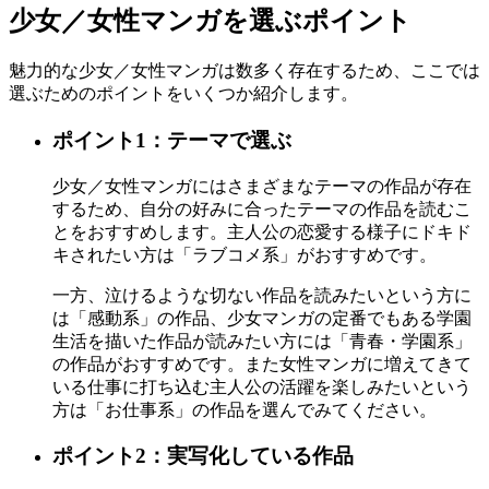
少女／女性マンガを選ぶポイント
魅力的な少女／女性マンガは数多く存在するため、ここでは
選ぶためのポイントをいくつか紹介します。
ポイント1：テーマで選ぶ
少女／女性マンガにはさまざまなテーマの作品が存在
するため、自分の好みに合ったテーマの作品を読むこ
とをおすすめします。主人公の恋愛する様子にドキド
キされたい方は「ラブコメ系」がおすすめです。
一方、泣けるような切ない作品を読みたいという方に
は「感動系」の作品、少女マンガの定番でもある学園
生活を描いた作品が読みたい方には「青春・学園系」
の作品がおすすめです。また女性マンガに増えてきて
いる仕事に打ち込む主人公の活躍を楽しみたいという
方は「お仕事系」の作品を選んでみてください。
ポイント2：実写化している作品