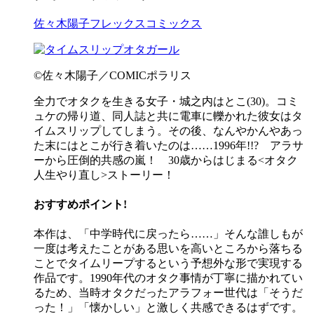
佐々木陽子
フレックスコミックス
©佐々木陽子／COMICポラリス
全力でオタクを生きる女子・城之内はとこ(30)。コミ
ュケの帰り道、同人誌と共に電車に轢かれた彼女はタ
イムスリップしてしまう。その後、なんやかんやあっ
た末にはとこが行き着いたのは……1996年!!? アラサ
ーから圧倒的共感の嵐！ 30歳からはじまる<オタク
人生やり直し>ストーリー！
おすすめポイント!
本作は、「中学時代に戻ったら……」そんな誰しもが
一度は考えたことがある思いを高いところから落ちる
ことでタイムリープするという予想外な形で実現する
作品です。1990年代のオタク事情が丁寧に描かれてい
るため、当時オタクだったアラフォー世代は「そうだ
った！」「懐かしい」と激しく共感できるはずです。