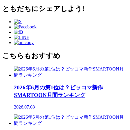
ともだちにシェアしよう!
こちらもおすすめ
2026年6月の第1位は？ピッコマ新作
SMARTOON月間ランキング
2026.07.08