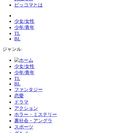
ピッコマとは
少女/女性
少年/青年
TL
BL
ジャンル
少女/女性
少年/青年
TL
BL
ファンタジー
恋愛
ドラマ
アクション
ホラー・ミステリー
裏社会・アングラ
スポーツ