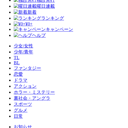
独占先行
曜日連載
新着
ランキング
¥0+
キャンペーン
ヘルプ
少女/女性
少年/青年
TL
BL
ファンタジー
恋愛
ドラマ
アクション
ホラー・ミステリー
裏社会・アングラ
スポーツ
グルメ
日常
お知らせ