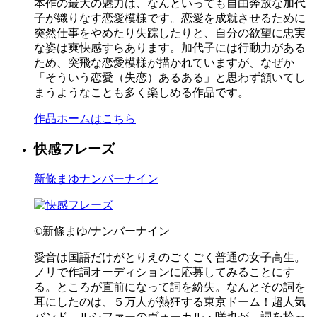
本作の最大の魅力は、なんといっても自由奔放な加代
子が織りなす恋愛模様です。恋愛を成就させるために
突然仕事をやめたり失踪したりと、自分の欲望に忠実
な姿は爽快感すらあります。加代子には行動力がある
ため、突飛な恋愛模様が描かれていますが、なぜか
「そういう恋愛（失恋）あるある」と思わず頷いてし
まうようなことも多く楽しめる作品です。
作品ホームはこちら
快感フレーズ
新條まゆ
ナンバーナイン
©新條まゆ/ナンバーナイン
愛音は国語だけがとりえのごくごく普通の女子高生。
ノリで作詞オーディションに応募してみることにす
る。ところが直前になって詞を紛失。なんとその詞を
耳にしたのは、５万人が熱狂する東京ドーム！超人気
バンド、ルシファーのヴォーカル・咲也が、詞を拾っ