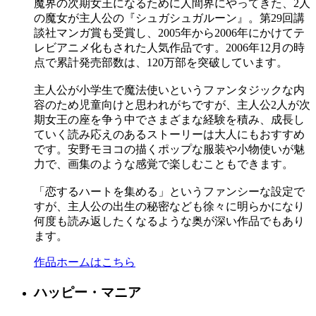
魔界の次期女王になるために人間界にやってきた、2人
の魔女が主人公の『シュガシュガルーン』。第29回講
談社マンガ賞も受賞し、2005年から2006年にかけてテ
レビアニメ化もされた人気作品です。2006年12月の時
点で累計発売部数は、120万部を突破しています。
主人公が小学生で魔法使いというファンタジックな内
容のため児童向けと思われがちですが、主人公2人が次
期女王の座を争う中でさまざまな経験を積み、成長し
ていく読み応えのあるストーリーは大人にもおすすめ
です。安野モヨコの描くポップな服装や小物使いが魅
力で、画集のような感覚で楽しむこともできます。
「恋するハートを集める」というファンシーな設定で
すが、主人公の出生の秘密なども徐々に明らかになり
何度も読み返したくなるような奥が深い作品でもあり
ます。
作品ホームはこちら
ハッピー・マニア