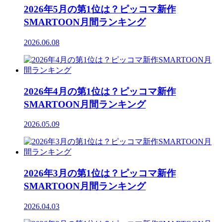
2026年5月の第1位は？ピッコマ新作
SMARTOON月間ランキング
2026.06.08
2026年4月の第1位は？ピッコマ新作
SMARTOON月間ランキング
2026.05.09
2026年3月の第1位は？ピッコマ新作
SMARTOON月間ランキング
2026.04.03