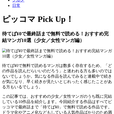
グルメ
日常
ピッコマ Pick Up！
待てば¥0で最終話まで無料で読める！おすすめ完
結マンガ10選（少女／女性マンガ編）
待てば¥0で無料で読めるマンガは数多く存在するため、「ど
の作品を読んだらいいのだろう」と迷われる方も多いのでは
ないでしょうか。気になる作品を読んでみると連載中で続き
が気になり、早く続きが見たいとじれったく感じたことがあ
る方もいるでしょう。
この記事では、おすすめの少女／女性マンガのうち既に完結
している10作品を紹介します。今回紹介する作品はすべてピ
ッコマで最終話まで「待てば¥0」で無料で読める作品です。
ドラマ化やアニメ化などもしている人気作品ばかりのため満