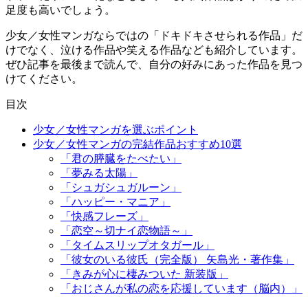
足度も高いでしょう。
少女／女性マンガならではの「ドキドキさせられる作品」だ
けでなく、泣ける作品や笑える作品なども紹介しています。
ぜひ記事を最後まで読んで、自分の好みにあった作品を見つ
けてください。
目次
少女／女性マンガを選ぶポイント
少女／女性マンガの完結作品おすすめ10選
「君の膵臓をたべたい」
「夢みる太陽」
「シュガシュガルーン」
「ハッピー・マニア」
「快感フレーズ」
「恋空～切ナイ恋物語～」
「タイムスリップオタガール」
「彼女のいる彼氏（完全版） 矢島光・著作集」
「きみが心に棲みついた 新装版」
「おじさんが私の恋を応援しています（脳内）」