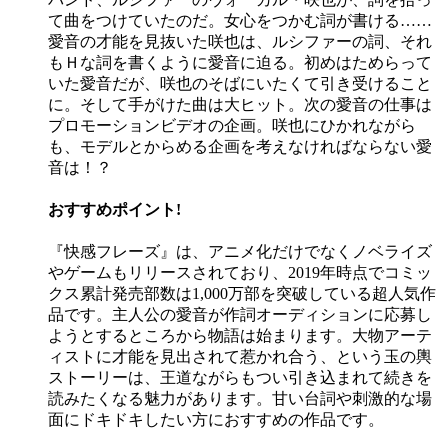
て曲をつけていたのだ。女心をつかむ詞が書ける……
愛音の才能を見抜いた咲也は、ルシファーの詞、それ
もＨな詞を書くように愛音に迫る。初めはためらって
いた愛音だが、咲也のそばにいたくて引き受けること
に。そして手がけた曲は大ヒット。次の愛音の仕事は
プロモーションビデオの企画。咲也にひかれながら
も、モデルとからめる企画を考えなければならない愛
音は！？
おすすめポイント!
『快感フレーズ』は、アニメ化だけでなくノベライズ
やゲームもリリースされており、2019年時点でコミッ
クス累計発売部数は1,000万部を突破している超人気作
品です。主人公の愛音が作詞オーディションに応募し
ようとするところから物語は始まります。大物アーテ
ィストに才能を見出されて惹かれ合う、という玉の輿
ストーリーは、王道ながらもつい引き込まれて続きを
読みたくなる魅力があります。甘い台詞や刺激的な場
面にドキドキしたい方におすすめの作品です。