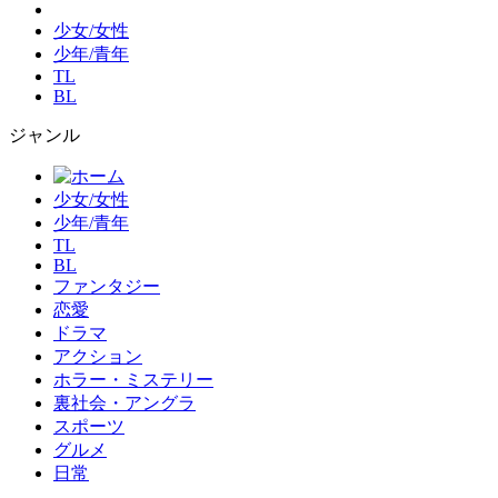
少女/女性
少年/青年
TL
BL
ジャンル
少女/女性
少年/青年
TL
BL
ファンタジー
恋愛
ドラマ
アクション
ホラー・ミステリー
裏社会・アングラ
スポーツ
グルメ
日常