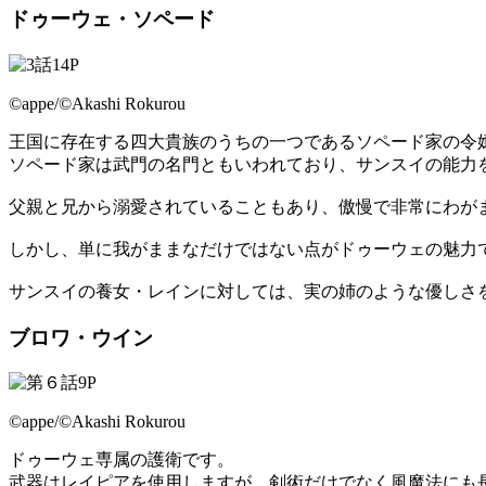
ドゥーウェ・ソペード
©appe/©Akashi Rokurou
王国に存在する四大貴族のうちの一つであるソペード家の令
ソペード家は武門の名門ともいわれており、サンスイの能力
父親と兄から溺愛されていることもあり、傲慢で非常にわが
しかし、単に我がままなだけではない点がドゥーウェの魅力
サンスイの養女・レインに対しては、実の姉のような優しさ
ブロワ・ウイン
©appe/©Akashi Rokurou
ドゥーウェ専属の護衛です。
武器はレイピアを使用しますが、剣術だけでなく風魔法にも