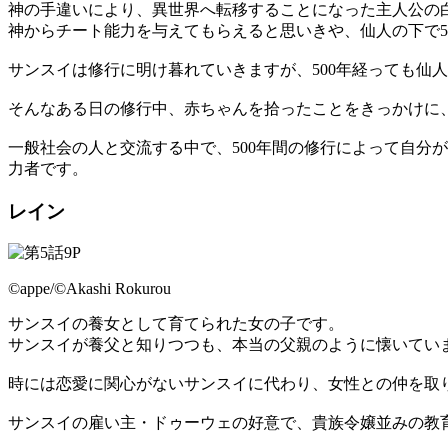
神の手違いにより、異世界へ転移することになった主人公の
神からチート能力を与えてもらえると思いきや、仙人の下で5
サンスイは修行に明け暮れていきますが、500年経っても仙
そんなある日の修行中、赤ちゃんを拾ったことをきっかけに
一般社会の人と交流する中で、500年間の修行によって自分
力者です。
レイン
©appe/©Akashi Rokurou
サンスイの養女として育てられた女の子です。
サンスイが養父と知りつつも、本当の父親のように懐いてい
時には恋愛に関心がないサンスイに代わり、女性との仲を取
サンスイの雇い主・ドゥーウェの好意で、貴族令嬢並みの教