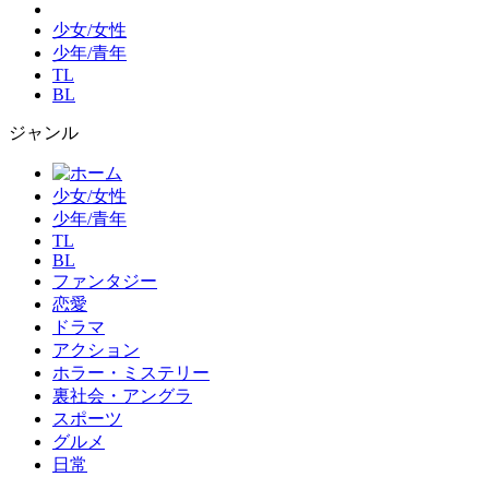
少女/女性
少年/青年
TL
BL
ジャンル
少女/女性
少年/青年
TL
BL
ファンタジー
恋愛
ドラマ
アクション
ホラー・ミステリー
裏社会・アングラ
スポーツ
グルメ
日常