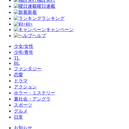
独占先行
曜日連載
新着
ランキング
¥0+
キャンペーン
ヘルプ
少女/女性
少年/青年
TL
BL
ファンタジー
恋愛
ドラマ
アクション
ホラー・ミステリー
裏社会・アングラ
スポーツ
グルメ
日常
お知らせ