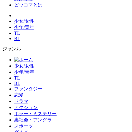
ピッコマとは
少女/女性
少年/青年
TL
BL
ジャンル
少女/女性
少年/青年
TL
BL
ファンタジー
恋愛
ドラマ
アクション
ホラー・ミステリー
裏社会・アングラ
スポーツ