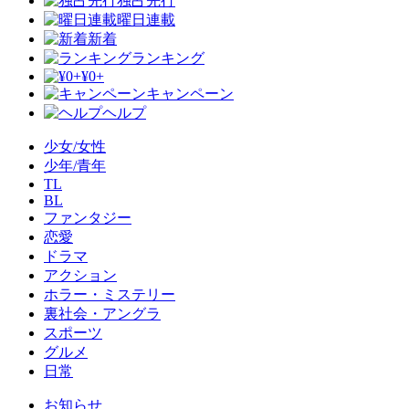
独占先行
曜日連載
新着
ランキング
¥0+
キャンペーン
ヘルプ
少女/女性
少年/青年
TL
BL
ファンタジー
恋愛
ドラマ
アクション
ホラー・ミステリー
裏社会・アングラ
スポーツ
グルメ
日常
お知らせ