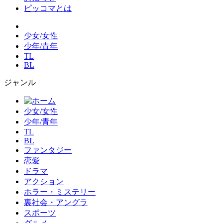
ピッコマとは
少女/女性
少年/青年
TL
BL
ジャンル
少女/女性
少年/青年
TL
BL
ファンタジー
恋愛
ドラマ
アクション
ホラー・ミステリー
裏社会・アングラ
スポーツ