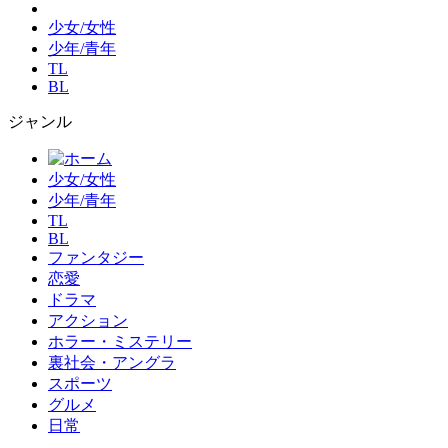
少女/女性
少年/青年
TL
BL
ジャンル
少女/女性
少年/青年
TL
BL
ファンタジー
恋愛
ドラマ
アクション
ホラー・ミステリー
裏社会・アングラ
スポーツ
グルメ
日常