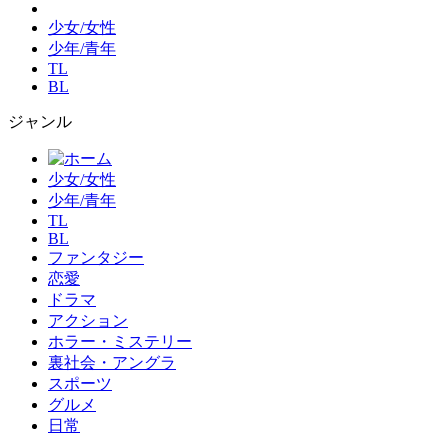
少女/女性
少年/青年
TL
BL
ジャンル
少女/女性
少年/青年
TL
BL
ファンタジー
恋愛
ドラマ
アクション
ホラー・ミステリー
裏社会・アングラ
スポーツ
グルメ
日常