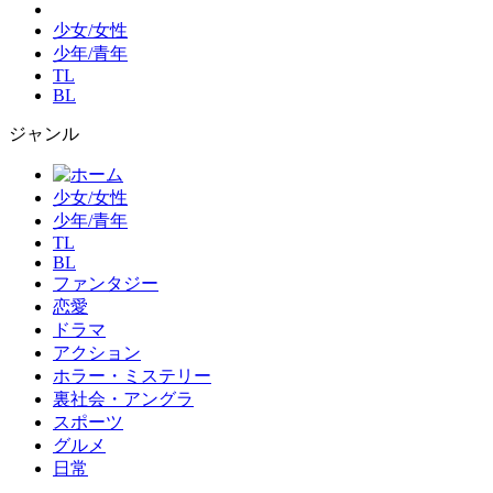
少女/女性
少年/青年
TL
BL
ジャンル
少女/女性
少年/青年
TL
BL
ファンタジー
恋愛
ドラマ
アクション
ホラー・ミステリー
裏社会・アングラ
スポーツ
グルメ
日常