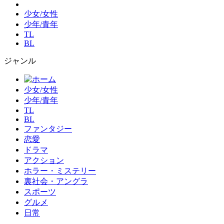
少女/女性
少年/青年
TL
BL
ジャンル
少女/女性
少年/青年
TL
BL
ファンタジー
恋愛
ドラマ
アクション
ホラー・ミステリー
裏社会・アングラ
スポーツ
グルメ
日常