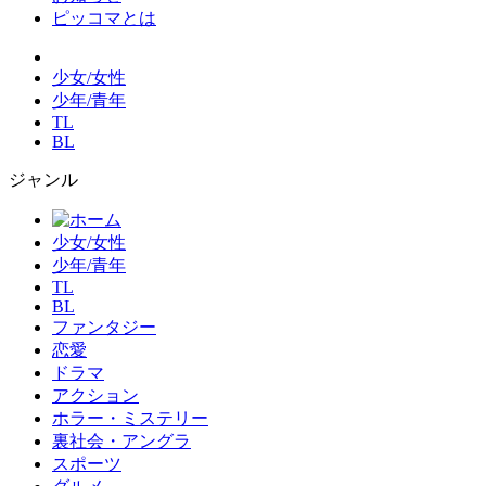
ピッコマとは
少女/女性
少年/青年
TL
BL
ジャンル
少女/女性
少年/青年
TL
BL
ファンタジー
恋愛
ドラマ
アクション
ホラー・ミステリー
裏社会・アングラ
スポーツ