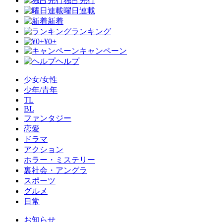
独占先行
曜日連載
新着
ランキング
¥0+
キャンペーン
ヘルプ
少女/女性
少年/青年
TL
BL
ファンタジー
恋愛
ドラマ
アクション
ホラー・ミステリー
裏社会・アングラ
スポーツ
グルメ
日常
お知らせ