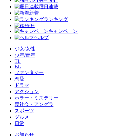
独占先行
曜日連載
新着
ランキング
¥0+
キャンペーン
ヘルプ
少女/女性
少年/青年
TL
BL
ファンタジー
恋愛
ドラマ
アクション
ホラー・ミステリー
裏社会・アングラ
スポーツ
グルメ
日常
お知らせ