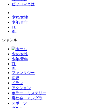
ピッコマとは
少女/女性
少年/青年
TL
BL
ジャンル
少女/女性
少年/青年
TL
BL
ファンタジー
恋愛
ドラマ
アクション
ホラー・ミステリー
裏社会・アングラ
スポーツ