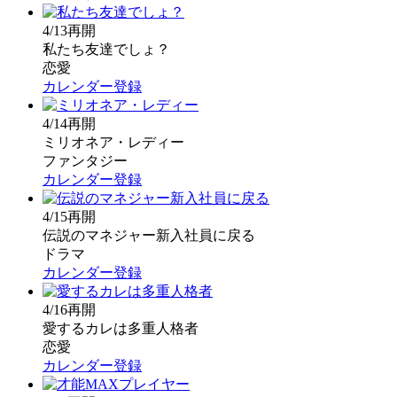
4/13再開
私たち友達でしょ？
恋愛
カレンダー登録
4/14再開
ミリオネア・レディー
ファンタジー
カレンダー登録
4/15再開
伝説のマネジャー新入社員に戻る
ドラマ
カレンダー登録
4/16再開
愛するカレは多重人格者
恋愛
カレンダー登録