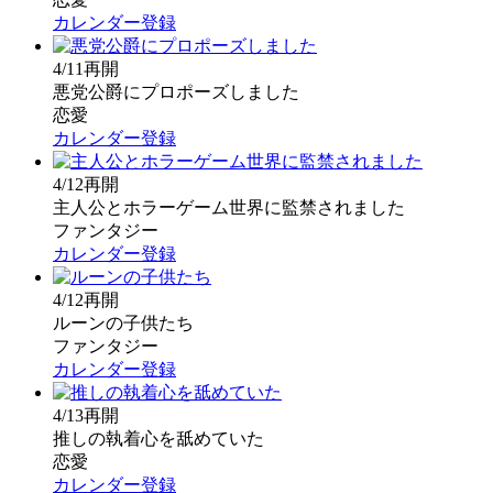
カレンダー登録
4/11再開
悪党公爵にプロポーズしました
恋愛
カレンダー登録
4/12再開
主人公とホラーゲーム世界に監禁されました
ファンタジー
カレンダー登録
4/12再開
ルーンの子供たち
ファンタジー
カレンダー登録
4/13再開
推しの執着心を舐めていた
恋愛
カレンダー登録