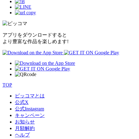
アプリをダウンロードすると
より豊富な作品を楽しめます!
TOP
ピッコマとは
公式
X
公式
Instagram
キャンペーン
お知らせ
月額解約
ヘルプ