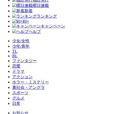
独占先行
曜日連載
新着
ランキング
¥0+
キャンペーン
ヘルプ
少女/女性
少年/青年
TL
BL
ファンタジー
恋愛
ドラマ
アクション
ホラー・ミステリー
裏社会・アングラ
スポーツ
グルメ
日常
お知らせ