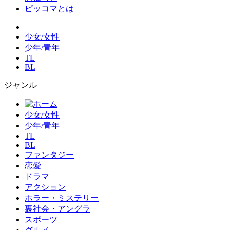
ピッコマとは
少女/女性
少年/青年
TL
BL
ジャンル
少女/女性
少年/青年
TL
BL
ファンタジー
恋愛
ドラマ
アクション
ホラー・ミステリー
裏社会・アングラ
スポーツ