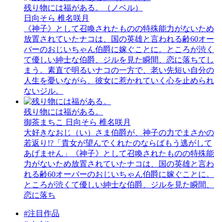
残り物には福がある。（ノベル）
日向そら 椎名咲月
《神子》として召喚されたものの特殊能力がないため
放置されていたナコは、国の英雄と言われる齢60オー
バーのおじいちゃん伯爵に嫁ぐことに。ところが渋く
て優しい紳士な伯爵、ジルを見た瞬間、恋に落ちてし
まう。素直で明るいナコの一方で、老い先短い自分の
人生を憂いながら、彼女に惹かれていく心を止められ
ないジル。
残り物には福がある。
御茶まちこ 日向そら 椎名咲月
大好きなおじ（い）さま伯爵が、神子の力でまさかの
若返り!?「貴女が望んでくれたのならばもう逃がして
あげません」《神子》として召喚されたものの特殊能
力がないため放置されていたナコは、国の英雄と言わ
れる齢60オーバーのおじいちゃん伯爵に嫁ぐことに。
ところが渋くて優しい紳士な伯爵、ジルを見た瞬間、
恋に落ち
#注目作品