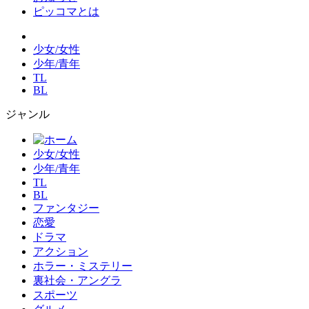
ピッコマとは
少女/女性
少年/青年
TL
BL
ジャンル
少女/女性
少年/青年
TL
BL
ファンタジー
恋愛
ドラマ
アクション
ホラー・ミステリー
裏社会・アングラ
スポーツ