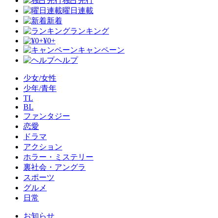
独占先行
曜日連載
新着
ランキング
¥0+
キャンペーン
ヘルプ
少女/女性
少年/青年
TL
BL
ファンタジー
恋愛
ドラマ
アクション
ホラー・ミステリー
裏社会・アングラ
スポーツ
グルメ
日常
お知らせ