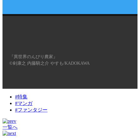
『異世界のんびり農家』
©剣康之 内藤騎之介 やすも/KADOKAWA
#特集
#マンガ
#ファンタジー
一覧へ