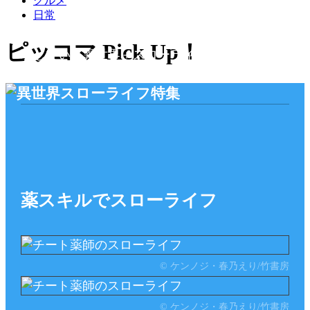
グルメ
日常
仕事もいいけど自由も欲しい…そんな願いを体
ピッコマ Pick Up！
現している異世界＋スローライフな作品をご紹
介！
薬スキルでスローライフ
© ケンノジ・春乃えり/竹書房
© ケンノジ・春乃えり/竹書房