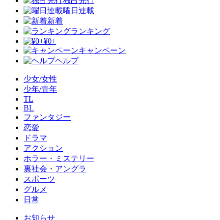
独占先行
曜日連載
新着
ランキング
¥0+
キャンペーン
ヘルプ
少女/女性
少年/青年
TL
BL
ファンタジー
恋愛
ドラマ
アクション
ホラー・ミステリー
裏社会・アングラ
スポーツ
グルメ
日常
お知らせ