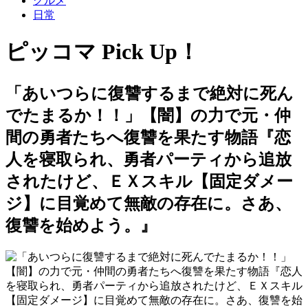
グルメ
日常
ピッコマ Pick Up！
「あいつらに復讐するまで絶対に死ん
でたまるか！！」【闇】の力で元・仲
間の勇者たちへ復讐を果たす物語『恋
人を寝取られ、勇者パーティから追放
されたけど、ＥＸスキル【固定ダメー
ジ】に目覚めて無敵の存在に。さあ、
復讐を始めよう。』