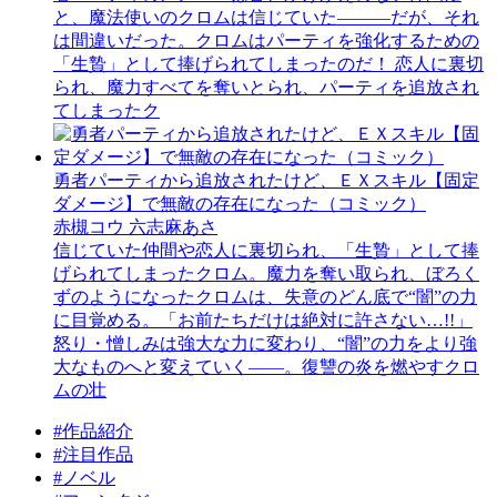
と、魔法使いのクロムは信じていた―――だが、それ
は間違いだった。クロムはパーティを強化するための
「生贄」として捧げられてしまったのだ！ 恋人に裏切
られ、魔力すべてを奪いとられ、パーティを追放され
てしまったク
勇者パーティから追放されたけど、ＥＸスキル【固定
ダメージ】で無敵の存在になった（コミック）
赤槻コウ 六志麻あさ
信じていた仲間や恋人に裏切られ、「生贄」として捧
げられてしまったクロム。魔力を奪い取られ、ぼろく
ずのようになったクロムは、失意のどん底で“闇”の力
に目覚める。「お前たちだけは絶対に許さない…!!」
怒り・憎しみは強大な力に変わり、“闇”の力をより強
大なものへと変えていく――。復讐の炎を燃やすクロ
ムの壮
#作品紹介
#注目作品
#ノベル