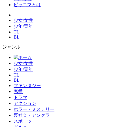
ピッコマとは
少女/女性
少年/青年
TL
BL
ジャンル
少女/女性
少年/青年
TL
BL
ファンタジー
恋愛
ドラマ
アクション
ホラー・ミステリー
裏社会・アングラ
スポーツ