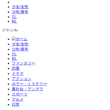
少女/女性
少年/青年
TL
BL
ジャンル
少女/女性
少年/青年
TL
BL
ファンタジー
恋愛
ドラマ
アクション
ホラー・ミステリー
裏社会・アングラ
スポーツ
グルメ
日常