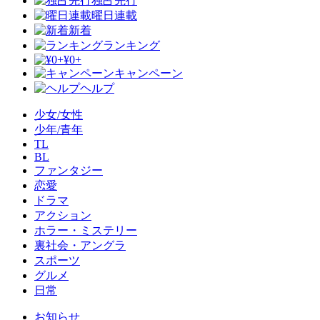
独占先行
曜日連載
新着
ランキング
¥0+
キャンペーン
ヘルプ
少女/女性
少年/青年
TL
BL
ファンタジー
恋愛
ドラマ
アクション
ホラー・ミステリー
裏社会・アングラ
スポーツ
グルメ
日常
お知らせ