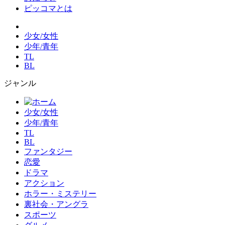
ピッコマとは
少女/女性
少年/青年
TL
BL
ジャンル
少女/女性
少年/青年
TL
BL
ファンタジー
恋愛
ドラマ
アクション
ホラー・ミステリー
裏社会・アングラ
スポーツ