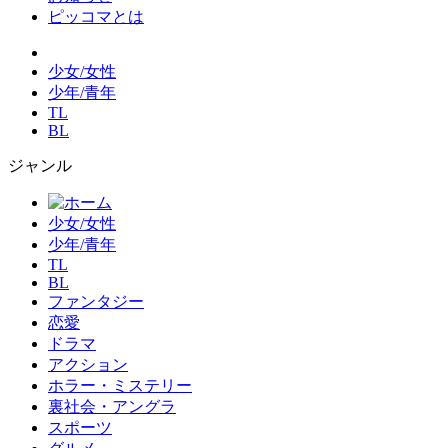
ピッコマとは
少女/女性
少年/青年
TL
BL
ジャンル
少女/女性
少年/青年
TL
BL
ファンタジー
恋愛
ドラマ
アクション
ホラー・ミステリー
裏社会・アングラ
スポーツ