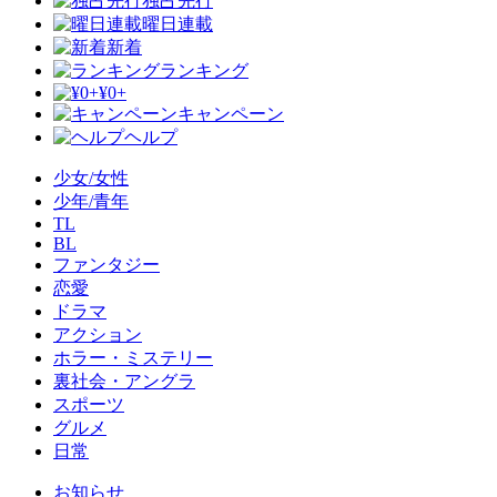
独占先行
曜日連載
新着
ランキング
¥0+
キャンペーン
ヘルプ
少女/女性
少年/青年
TL
BL
ファンタジー
恋愛
ドラマ
アクション
ホラー・ミステリー
裏社会・アングラ
スポーツ
グルメ
日常
お知らせ