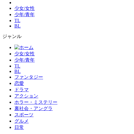
少女/女性
少年/青年
TL
BL
ジャンル
少女/女性
少年/青年
TL
BL
ファンタジー
恋愛
ドラマ
アクション
ホラー・ミステリー
裏社会・アングラ
スポーツ
グルメ
日常