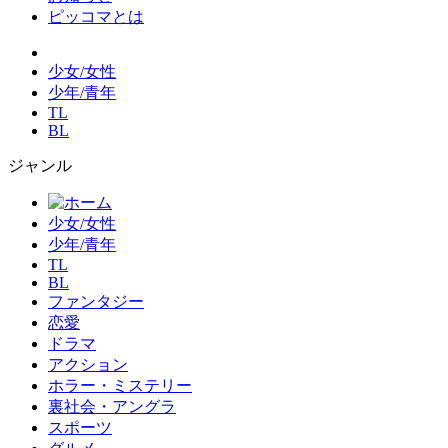
ピッコマとは
少女/女性
少年/青年
TL
BL
ジャンル
少女/女性
少年/青年
TL
BL
ファンタジー
恋愛
ドラマ
アクション
ホラー・ミステリー
裏社会・アングラ
スポーツ