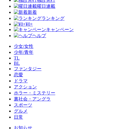
独占先行
曜日連載
新着
ランキング
¥0+
キャンペーン
ヘルプ
少女/女性
少年/青年
TL
BL
ファンタジー
恋愛
ドラマ
アクション
ホラー・ミステリー
裏社会・アングラ
スポーツ
グルメ
日常
お知らせ