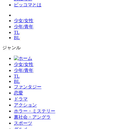
ピッコマとは
少女/女性
少年/青年
TL
BL
ジャンル
少女/女性
少年/青年
TL
BL
ファンタジー
恋愛
ドラマ
アクション
ホラー・ミステリー
裏社会・アングラ
スポーツ