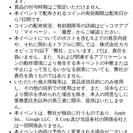
ます。
賞品の付与時期はご指定いただけません。
本イベントで配布されるコインの有効期限は配布日か
ら7日間です。
コインの配布状況、有効期限等の詳細はピッコマアプ
リ「マイページ」＞「履歴」からご確認ください。
本イベントについてのポストを含むX上での発言内容
や、それに関わるトラブルに関しては、株式会社カカ
オピッコマ(以下「弊社」といいます。)では、責任を
負いません。また、Xおよび関連するアプリケーショ
ンの動作環境により発生する本イベントの中断または
中止によって生じるいかなる損害についても、弊社が
責任を負うものではありません。
いただいた個人情報等は、賞品送信目的にのみ使用
し、その他の目的での使用はせず、また、法令などに
より開示を求められた場合を除き、本人の同意なしに
業務委託先以外の第三者に開示、提供はいたしませ
ん。
本イベントは、弊社が独自に行うものであり、Apple
Inc.、Google LLC、X Corp.及び当該各社の関係会社と
は一切関係ありません。
本イベント内容は予告なく変更される場合がございま