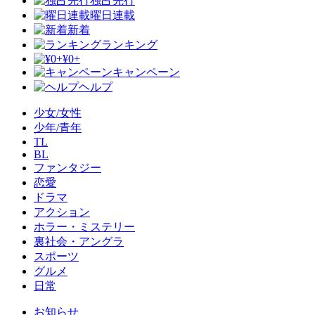
独占先行
曜日連載
新着
ランキング
¥0+
キャンペーン
ヘルプ
少女/女性
少年/青年
TL
BL
ファンタジー
恋愛
ドラマ
アクション
ホラー・ミステリー
裏社会・アングラ
スポーツ
グルメ
日常
お知らせ