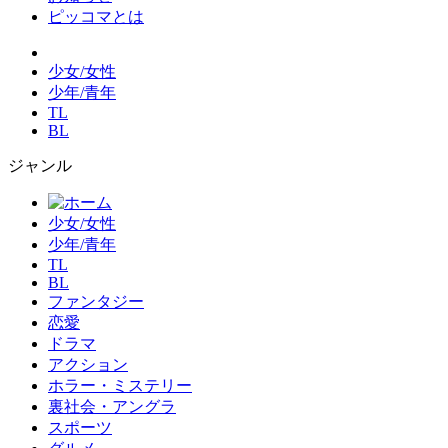
ピッコマとは
少女/女性
少年/青年
TL
BL
ジャンル
少女/女性
少年/青年
TL
BL
ファンタジー
恋愛
ドラマ
アクション
ホラー・ミステリー
裏社会・アングラ
スポーツ