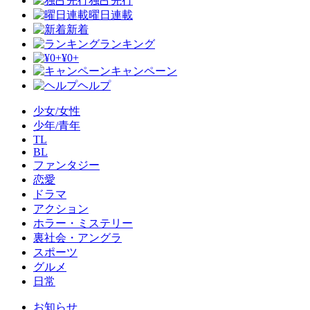
独占先行
曜日連載
新着
ランキング
¥0+
キャンペーン
ヘルプ
少女/女性
少年/青年
TL
BL
ファンタジー
恋愛
ドラマ
アクション
ホラー・ミステリー
裏社会・アングラ
スポーツ
グルメ
日常
お知らせ