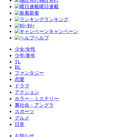
独占先行
曜日連載
新着
ランキング
¥0+
キャンペーン
ヘルプ
少女/女性
少年/青年
TL
BL
ファンタジー
恋愛
ドラマ
アクション
ホラー・ミステリー
裏社会・アングラ
スポーツ
グルメ
日常
お知らせ