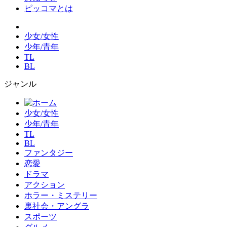
ピッコマとは
少女/女性
少年/青年
TL
BL
ジャンル
少女/女性
少年/青年
TL
BL
ファンタジー
恋愛
ドラマ
アクション
ホラー・ミステリー
裏社会・アングラ
スポーツ