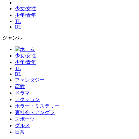
少女/女性
少年/青年
TL
BL
ジャンル
少女/女性
少年/青年
TL
BL
ファンタジー
恋愛
ドラマ
アクション
ホラー・ミステリー
裏社会・アングラ
スポーツ
グルメ
日常