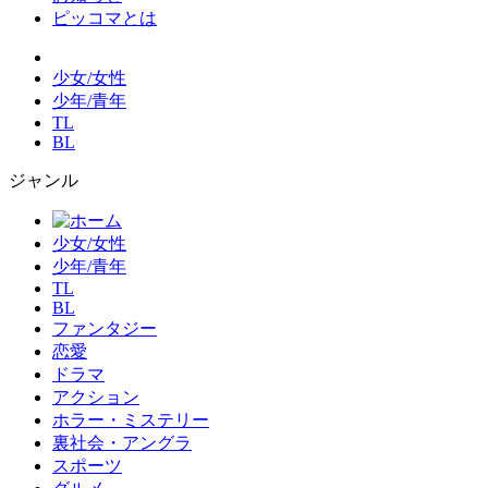
ピッコマとは
少女/女性
少年/青年
TL
BL
ジャンル
少女/女性
少年/青年
TL
BL
ファンタジー
恋愛
ドラマ
アクション
ホラー・ミステリー
裏社会・アングラ
スポーツ