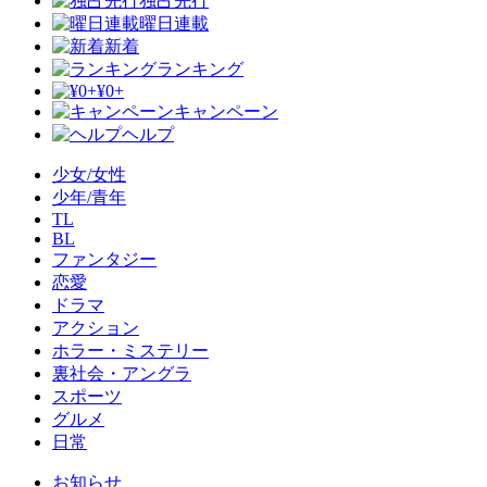
独占先行
曜日連載
新着
ランキング
¥0+
キャンペーン
ヘルプ
少女/女性
少年/青年
TL
BL
ファンタジー
恋愛
ドラマ
アクション
ホラー・ミステリー
裏社会・アングラ
スポーツ
グルメ
日常
お知らせ