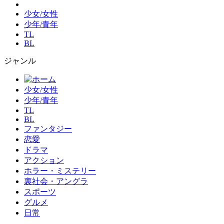
少女/女性
少年/青年
TL
BL
ジャンル
少女/女性
少年/青年
TL
BL
ファンタジー
恋愛
ドラマ
アクション
ホラー・ミステリー
裏社会・アングラ
スポーツ
グルメ
日常